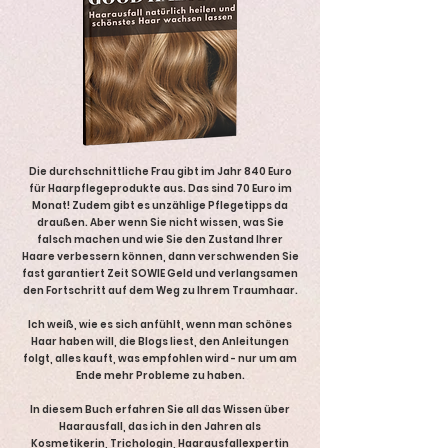
Die durchschnittliche Frau gibt im Jahr 840 Euro
für Haarpflegeprodukte aus. Das sind 70 Euro im
Monat! Zudem gibt es unzählige Pflegetipps da
draußen. Aber wenn Sie nicht wissen, was Sie
falsch machen und wie Sie den Zustand Ihrer
Haare verbessern können, dann verschwenden Sie
fast garantiert Zeit SOWIE Geld und verlangsamen
den Fortschritt auf dem Weg zu Ihrem Traumhaar.
Ich weiß, wie es sich anfühlt, wenn man schönes
Haar haben will, die Blogs liest, den Anleitungen
folgt, alles kauft, was empfohlen wird - nur um am
Ende mehr Probleme zu haben.
In diesem Buch erfahren Sie all das Wissen über
Haarausfall, das ich in den Jahren als
Kosmetikerin, Trichologin, Haarausfallexpertin